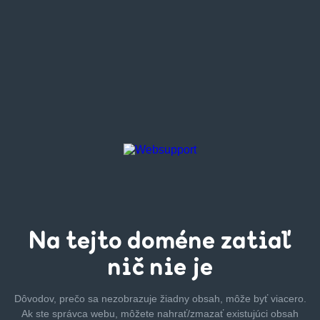
Na tejto
doméne zatiaľ
nič nie je
Dôvodov, prečo sa nezobrazuje žiadny obsah, môže byť
viacero.
Ak ste správca webu, môžete nahrať/zmazať
existujúci obsah